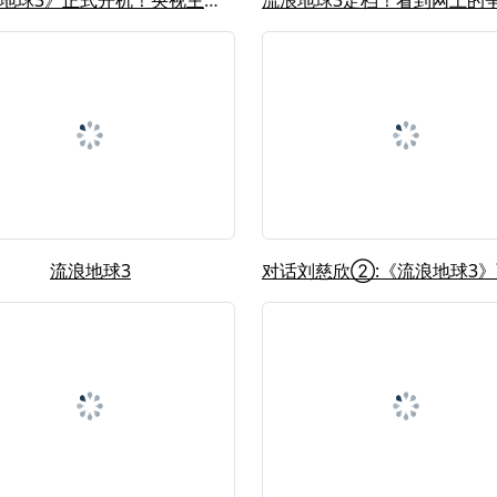
《流浪地球3》正式开机！央视主播邹韵...
流浪地球3