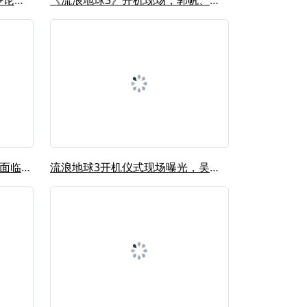
流浪地球3定档！看到网上的争论，我想...
《流浪地球3》开机现场，郭帆、吴京、...
对话刘慈欣②:《流浪地球3》面临巨大...
流浪地球3开机仪式现场曝光，吴京沈腾...