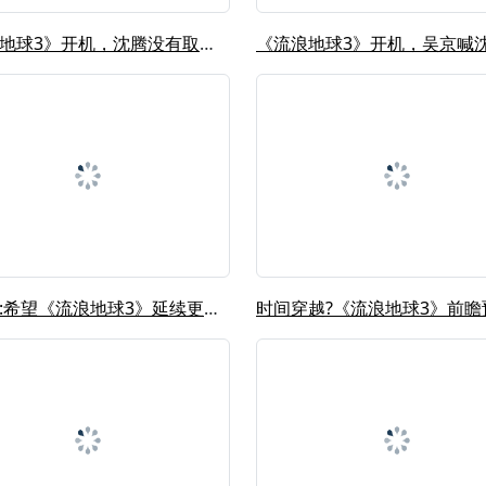
《流浪地球3》开机，沈腾没有取代刘德...
江逐浪:希望《流浪地球3》延续更多的...