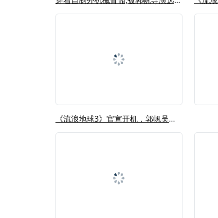
穿着自制外机械骨骼,被郭帆导演选入《...
《流浪地球3》官宣开机，郭帆吴京再度...