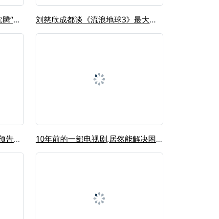
《流浪地球3》开机，吴京喊沈腾“沈叔...
刘慈欣成都谈《流浪地球3》最大挑战:...
时间穿越?《流浪地球3》前瞻预告解析...
10年前的一部电视剧,居然能解决困扰...