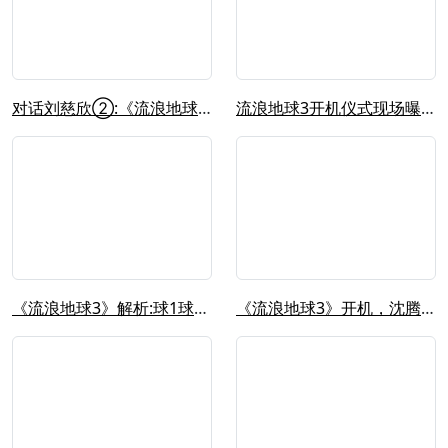
对话刘慈欣②:《流浪地球3》面临巨大...
流浪地球3开机仪式现场曝光，吴京沈腾...
《流浪地球3》解析:球1球2“身世之...
《流浪地球3》开机，沈腾没有取代刘德...