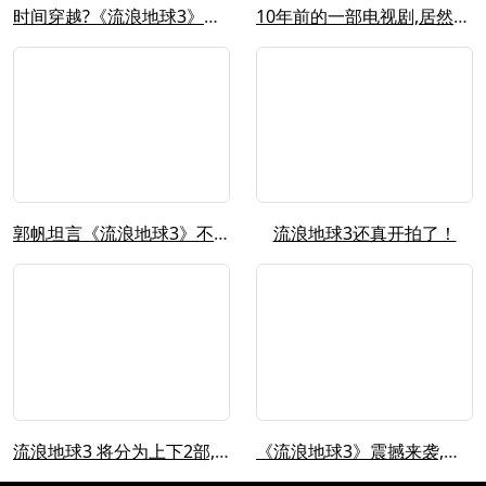
时间穿越?《流浪地球3》前瞻预告解析...
10年前的一部电视剧,居然能解决困扰...
郭帆坦言《流浪地球3》不能按时上映,...
流浪地球3还真开拍了！
流浪地球3 将分为上下2部,不敢想象...
《流浪地球3》震撼来袭,分上下两部上...