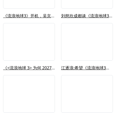
《流浪地球3》开机，吴京喊沈腾“沈叔...
刘慈欣成都谈《流浪地球3》最大挑战:...
《<流浪地球 3> 为何 2027 ...
江逐浪:希望《流浪地球3》延续更多的...