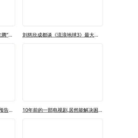
《流浪地球3》开机，吴京喊沈腾“沈叔...
刘慈欣成都谈《流浪地球3》最大挑战:...
时间穿越?《流浪地球3》前瞻预告解析...
10年前的一部电视剧,居然能解决困扰...