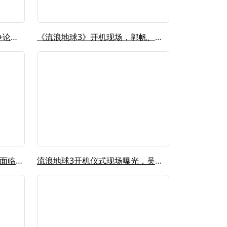
流浪地球3定档！看到网上的争论，我想...
《流浪地球3》开机现场，郭帆、吴京、...
对话刘慈欣②:《流浪地球3》面临巨大...
流浪地球3开机仪式现场曝光，吴京沈腾...