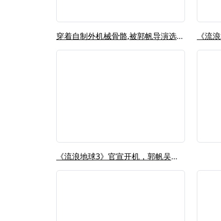
穿着自制外机械骨骼,被郭帆导演选入《...
《流浪地球3》官宣开机，郭帆吴京再度...