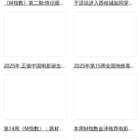
《M指数》第二期:情侣观影刚需带动电...
于适说进入西歧城如同穿越时空 于适 ...
2025年,正值中国电影诞生120周...
2025年第15周全国地铁客流量排名...
第14周《M指数》：题材频繁“撞车”...
本周M指数金泽推荐电影《孤独的美食家...