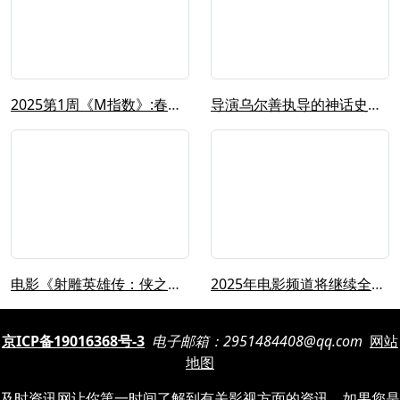
2025第1周《M指数》:春节档大片...
导演乌尔善执导的神话史诗《封神第二部...
电影《射雕英雄传：侠之大者》发布预告...
2025年电影频道将继续全景全程全平...
京ICP备19016368号-3
电子邮箱：2951484408@qq.com
网站
地图
及时资讯网让你第一时间了解到有关影视方面的资讯，如果您是